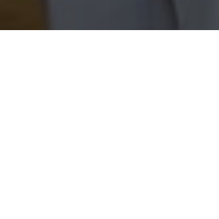
SELBSTBEWUSSTER DURCH
SCHULE UND LEBEN
NEUE KURSE:
KICKBOXEN FÜR KINDER
& JUGENDLICHE
Kickboxen für Kinder und Jugendlich ist ein
Programm, das speziell auf die Altersgruppe von
7 bis 13 Jahren zugeschnitten ist.
Eine Mischung aus coolen Kicks,
Selbstverteidigung und Spaß lockern das Training