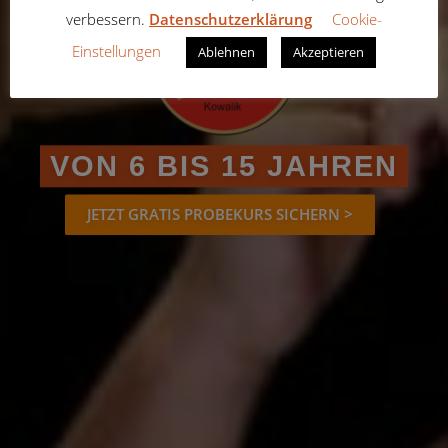
verbessern.
Datenschutzerklärung
Cookie-
Einstellungen
Ablehnen
Akzeptieren
VON 6 BIS 15 JAHREN
JETZT GRATIS PROBEKURS SICHERN >